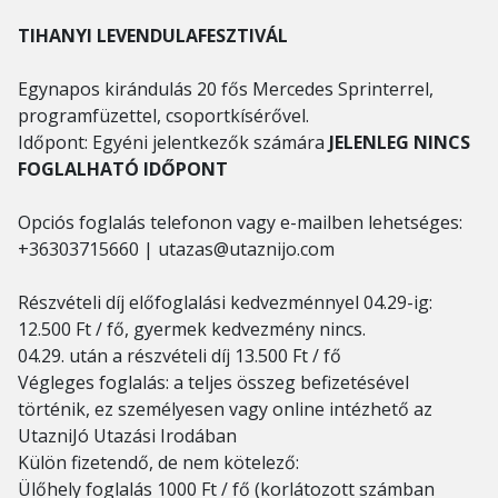
TIHANYI LEVENDULAFESZTIVÁL
Egynapos kirándulás 20 fős Mercedes Sprinterrel,
programfüzettel, csoportkísérővel.
Időpont: Egyéni jelentkezők számára
JELENLEG NINCS
FOGLALHATÓ IDŐPONT
Opciós foglalás telefonon vagy e-mailben lehetséges:
+36303715660 | utazas@utaznijo.com
Részvételi díj előfoglalási kedvezménnyel 04.29-ig:
12.500 Ft / fő, gyermek kedvezmény nincs.
04.29. után a részvételi díj 13.500 Ft / fő
Végleges foglalás: a teljes összeg befizetésével
történik, ez személyesen vagy online intézhető az
UtazniJó Utazási Irodában
Külön fizetendő, de nem kötelező:
Ülőhely foglalás 1000 Ft / fő (korlátozott számban