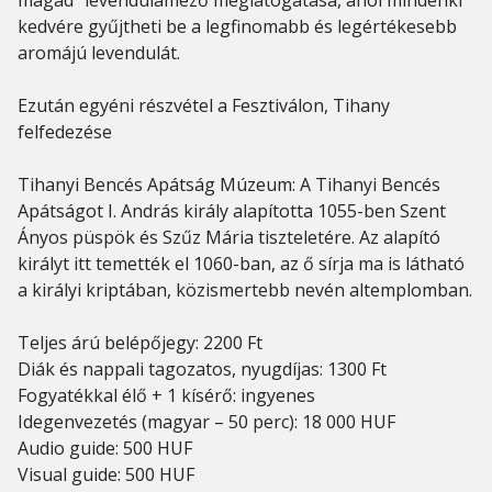
magad" levendulamező meglátogatása, ahol mindenki
kedvére gyűjtheti be a legfinomabb és legértékesebb
aromájú levendulát.
Ezután egyéni részvétel a Fesztiválon, Tihany
felfedezése
Tihanyi Bencés Apátság Múzeum: A Tihanyi Bencés
Apátságot I. András király alapította 1055-ben Szent
Ányos püspök és Szűz Mária tiszteletére. Az alapító
királyt itt temették el 1060-ban, az ő sírja ma is látható
a királyi kriptában, közismertebb nevén altemplomban.
Teljes árú belépőjegy: 2200 Ft
Diák és nappali tagozatos, nyugdíjas: 1300 Ft
Fogyatékkal élő + 1 kísérő: ingyenes
Idegenvezetés (magyar – 50 perc): 18 000 HUF
Audio guide: 500 HUF
Visual guide: 500 HUF