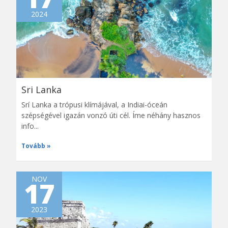
2024
Sri Lanka
Srí Lanka a trópusi klímájával, a Indiai-óceán
szépségével igazán vonzó úti cél. Íme néhány hasznos
info...
Tovább
NOV
17
2023