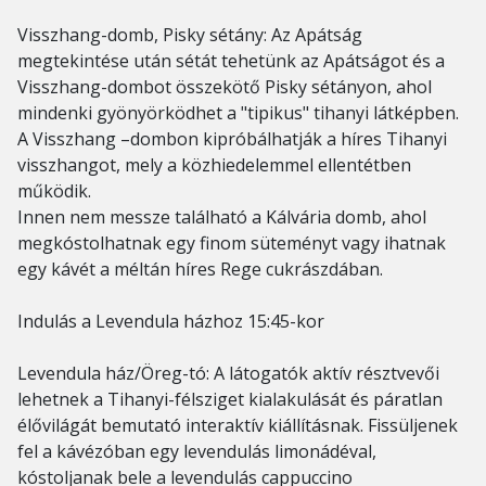
Visszhang-domb, Pisky sétány: Az Apátság
megtekintése után sétát tehetünk az Apátságot és a
Visszhang-dombot összekötő Pisky sétányon, ahol
mindenki gyönyörködhet a "tipikus" tihanyi látképben.
A Visszhang –dombon kipróbálhatják a híres Tihanyi
visszhangot, mely a közhiedelemmel ellentétben
működik.
Innen nem messze található a Kálvária domb, ahol
megkóstolhatnak egy finom süteményt vagy ihatnak
egy kávét a méltán híres Rege cukrászdában.
Indulás a Levendula házhoz 15:45-kor
Levendula ház/Öreg-tó: A látogatók aktív résztvevői
lehetnek a Tihanyi-félsziget kialakulását és páratlan
élővilágát bemutató interaktív kiállításnak. Fissüljenek
fel a kávézóban egy levendulás limonádéval,
kóstoljanak bele a levendulás cappuccino