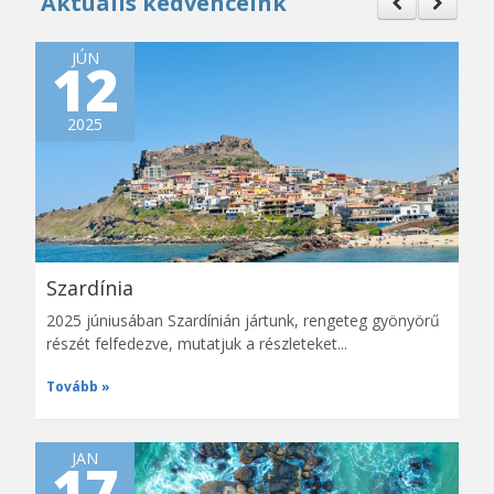
Aktuális kedvenceink
JÚN
12
2025
Szardínia
2025 júniusában Szardínián jártunk, rengeteg gyönyörű
részét felfedezve, mutatjuk a részleteket...
Tovább
JAN
17