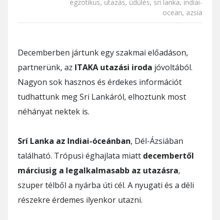
egzotikus
,
utazás
,
üdülés
,
sri lanka
,
indiai-
ocean
,
azsia
Decemberben jártunk egy szakmai előadáson,
partnerünk, az
ITAKA utazási iroda
jóvoltából.
Nagyon sok hasznos és érdekes információt
tudhattunk meg Sri Lankáról, elhoztunk most
néhányat nektek is.
Srí Lanka az Indiai-óceánban
, Dél-Ázsiában
található. Trópusi éghajlata miatt
decembertől
márciusig a legalkalmasabb az utazásra
,
szuper télből a nyárba úti cél. A nyugati és a déli
részekre érdemes ilyenkor utazni.