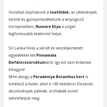
Vonattal utazhatunk a
teaföldek
, az ültetvények
között és gyönyörködhetünk a lenyűgöző
környezetben,
Nuware Eliya
a sziget
legfontosabb teatermő helye.
Sri Lanka híres a sérült és veszélyeztetett
egyedekkel teli
Pinnawala
Elefántrezervátum
áról, így ezt sem érdemes
kihagyni!
Mint ahogy a
Peradeniya Botanikus kert
is
kötelező a listán, ahol a 140 hektáron fűszerek,
dísznövények pálmák, orchideák ezreit
tekinthetjük meg.