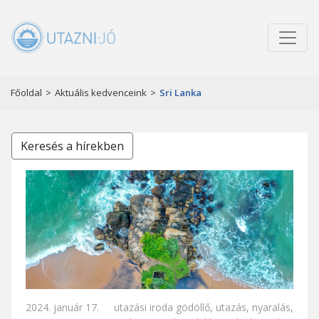
Főoldal
>
Aktuális kedvenceink
>
Sri Lanka
Keresés a hírekben
2024. január 17.
utazási iroda gödöllő
,
utazás
,
nyaralás
,