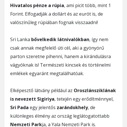
Hivatalos pénze a rúpia
, ami picit több, mint 1
Forint. Elfogadják a dollárt és az eurót is, de
valószínűleg rúpiában fognak visszaadni!
Sri Lanka
bővelkedik látnivalókban
, így nem
csak annak megfelelő úti cél, aki a gyönyörű
parton szeretne pihenni, hanem a kirándulásra
vágyóknak is! Természeti kincsek és történelmi
emlékek egyaránt megtalálhatóak.
Elképesztő látvány például az
Oroszlánsziklának
is nevezett Sigiriya
, tetején egy erődítménnyel,
Sri Pada
egy jelentős
zarándokhely
, de
különleges élmény az ország leglátogatottabb
Nemzeti Park
ja, a Yala Nemzeti Park is.