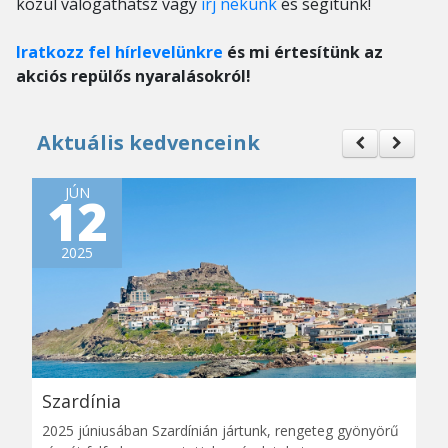
közül válogathatsz vagy
írj nekünk
és segítünk!
Iratkozz fel hírlevelünkre
és mi értesítünk az
akciós repülős nyaralásokról!
Aktuális kedvenceink
JÚN
12
2025
Szardínia
2025 júniusában Szardínián jártunk, rengeteg gyönyörű