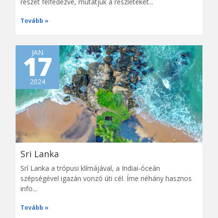
részét felfedezve, mutatjuk a részleteket...
Tovább
JAN
17
2024
Sri Lanka
Srí Lanka a trópusi klímájával, a Indiai-óceán
szépségével igazán vonzó úti cél. Íme néhány hasznos
info...
Tovább