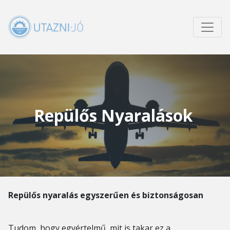
Repülős Nyaralások
Repülős nyaralás egyszerűen és biztonságosan
Tudom, hogy egyértelmű, mit is takar ez a