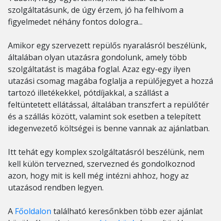
szolgáltatásunk, de úgy érzem, jó ha felhívom a
figyelmedet néhány fontos dologra...
Amikor egy szervezett repülős nyaralásról beszélünk,
általában olyan utazásra gondolunk, amely több
szolgáltatást is magába foglal. Azaz egy-egy ilyen
utazási csomag magába foglalja a repülőjegyet a hozzá
tartozó illetékekkel, pótdíjakkal, a szállást a
feltüntetett ellátással, általában transzfert a repülőtér
és a szállás között, valamint sok esetben a telepített
idegenvezető költségei is benne vannak az ajánlatban.
Itt tehát egy komplex szolgáltatásról beszélünk, nem
kell külön tervezned, szervezned és gondolkoznod
azon, hogy mit is kell még intézni ahhoz, hogy az
utazásod rendben legyen.
A
Főoldalon
található keresőnkben több ezer ajánlat