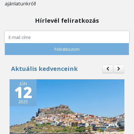
ajánlatunkról!
Hírlevél feliratkozás
Feliratkozom
Aktuális kedvenceink
JÚN
12
2025