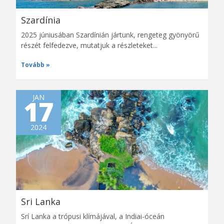
Szardínia
2025 júniusában Szardínián jártunk, rengeteg gyönyörű
részét felfedezve, mutatjuk a részleteket...
Tovább
JAN
17
2024
Sri Lanka
Srí Lanka a trópusi klímájával, a Indiai-óceán