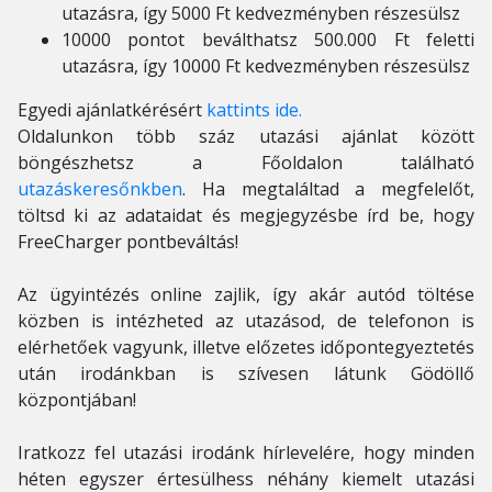
utazásra, így 5000 Ft kedvezményben részesülsz
10000 pontot beválthatsz 500.000 Ft feletti
utazásra, így 10000 Ft kedvezményben részesülsz
Egyedi ajánlatkérésért
kattints ide.
Oldalunkon több száz utazási ajánlat között
böngészhetsz a Főoldalon található
utazáskeresőnkben
. Ha megtaláltad a megfelelőt,
töltsd ki az adataidat és megjegyzésbe írd be, hogy
FreeCharger pontbeváltás!
Az ügyintézés online zajlik, így akár autód töltése
közben is intézheted az utazásod, de telefonon is
elérhetőek vagyunk, illetve előzetes időpontegyeztetés
után irodánkban is szívesen látunk Gödöllő
központjában!
Iratkozz fel utazási irodánk hírlevelére, hogy minden
héten egyszer értesülhess néhány kiemelt utazási