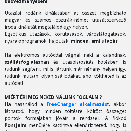
kedvezményesen!
Utazási irodánk kínálatában az összes megbízható
magyar és számos osztrák-német utazásszervező
iroda kínálatát megtalálod egy helyen.
Egzotikus utazások, körutazások, városlátogatások,
nyaralóprogramok, hajóutak,
minden, ami utazás
!
Ha elektromos autóddal vágnál neki a kalandnak,
szállásfoglalás
ban és utasbiztosítás kötésben is
tudunk segíteni, mi is jártunk már néhány helyen így,
tudunk mutatni olyan szállodákat, ahol töltheted is az
autódat!
MIÉRT ÉRI MEG NEKED NÁLUNK FOGLALNI?
Ha használod a
FreeCharger alkalmazás
t, akkor
láthatod, hogy minden töltésre költött összeget
pontok formájában jóváír a rendszer. A fiókod
Pontjaim
menüjére kattintva ellenőrizheted, hogy is