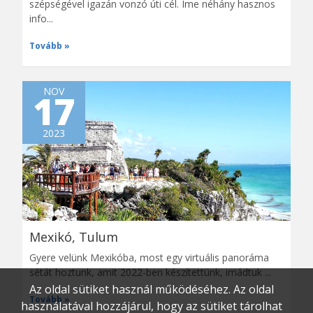
szépségével igazán vonzó úti cél. Íme néhány hasznos
info...
Tovább
NOV
17
2023
Mexikó, Tulum
Gyere velünk Mexikóba, most egy virtuális panoráma
sétát hoztunk, amit 2022-ben készítettünk, imádtuk ...
Az oldal sütiket használ működéséhez. Az oldal
Tovább
használatával hozzájárul, hogy az sütiket tárolhat