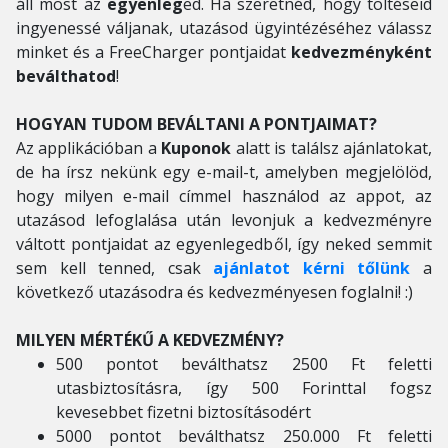
áll most az
egyenleg
ed. Ha szeretnéd, hogy töltéseid
ingyenessé váljanak, utazásod ügyintézéséhez válassz
minket és a FreeCharger pontjaidat
kedvezményként
beválthatod
!
HOGYAN TUDOM BEVÁLTANI A PONTJAIMAT?
Az applikációban a
Kuponok
alatt is találsz ajánlatokat,
de ha írsz nekünk egy e-mail-t, amelyben megjelölöd,
hogy milyen e-mail címmel használod az appot, az
utazásod lefoglalása után levonjuk a kedvezményre
váltott pontjaidat az egyenlegedből, így neked semmit
sem kell tenned, csak
ajánlatot kérni tőlünk
a
következő utazásodra és kedvezményesen foglalni! :)
MILYEN MÉRTÉKŰ A KEDVEZMÉNY?
500 pontot beválthatsz 2500 Ft feletti
utasbiztosításra, így 500 Forinttal fogsz
kevesebbet fizetni biztosításodért
5000 pontot beválthatsz 250.000 Ft feletti