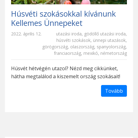
Húsvéti szokásokkal kívánunk
Kellemes Ünnepeket
2022. április 12.
utazási iroda
,
gödöllő utazási iroda
,
húsvéti szokások
,
ünnepi utazások
,
görögország
,
olaszország
,
spanyolország
,
franciaország
,
mexikó
,
németország
Húsvét hétvégén utazol? Nézd meg cikkünket,
hátha megtalálod a kiszemelt ország szokásait!
Tovább