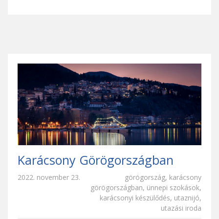
Karácsony Görögországban
2022. november 23.
görögország
,
karácsony
görögországban
,
ünnepi szokások
,
karácsonyi készülődés
,
utaznijó
,
utazási iroda