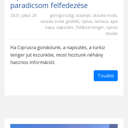
paradicsom felfedezése
2025. július 29.
görögország
,
utaznijó
,
utazási iroda
,
utazási iroda gödöllő
,
ciprus
,
larnaca
,
ayia
napa
,
napsütés
,
földközi-tenger
,
ciprusi
utazás
Ha Ciprusra gondolunk, a napsütés, a türkiz
tenger jut eszünkbe, most hoztunk néhány
hasznos információt.
Tovább