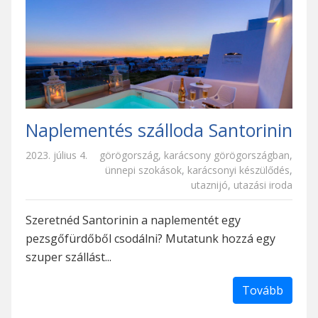
Naplementés szálloda Santorinin
2023. július 4.
görögország
,
karácsony görögországban
,
ünnepi szokások
,
karácsonyi készülődés
,
utaznijó
,
utazási iroda
Szeretnéd Santorinin a naplementét egy
pezsgőfürdőből csodálni? Mutatunk hozzá egy
szuper szállást...
Tovább