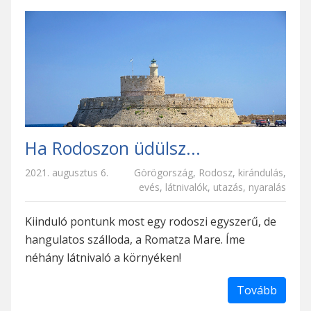
Ha Rodoszon üdülsz...
2021. augusztus 6.
Görögország
,
Rodosz
,
kirándulás
,
evés
,
látnivalók
,
utazás
,
nyaralás
Kiinduló pontunk most egy rodoszi egyszerű, de
hangulatos szálloda, a Romatza Mare. Íme
néhány látnivaló a környéken!
Tovább