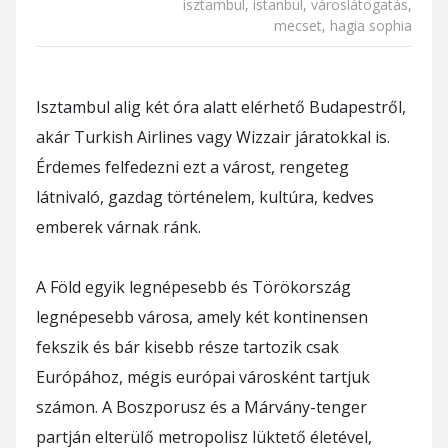
isztambul
,
istanbul
,
városlátogatás
,
mecset
,
hagia sophia
Isztambul alig két óra alatt elérhető Budapestről,
akár Turkish Airlines vagy Wizzair járatokkal is.
Érdemes felfedezni ezt a várost, rengeteg
látnivaló, gazdag történelem, kultúra, kedves
emberek várnak ránk.
A Föld egyik legnépesebb és Törökország
legnépesebb városa, amely két kontinensen
fekszik és bár kisebb része tartozik csak
Európához, mégis európai városként tartjuk
számon. A Boszporusz és a Márvány-tenger
partján elterülő metropolisz lüktető életével,