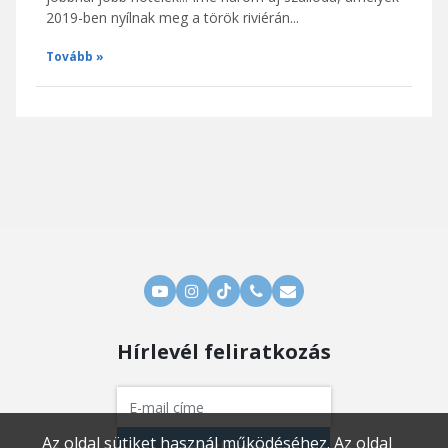
2019-ben nyílnak meg a török riviérán...
Tovább
Hírlevél feliratkozás
Az oldal sütiket használ működéséhez. Az oldal
Feliratkozom