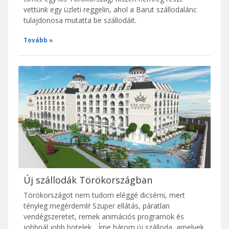
vettünk egy üzleti reggelin, ahol a Barut szállodalánc
tulajdonosa mutatta be szállodáit.
Tovább
Új szállodák Törökországban
Törökországot nem tudom eléggé dicsérni, mert
tényleg megérdemli! Szuper ellátás, páratlan
vendégszeretet, remek animációs programok és
jobbnál jobb hotelek... Íme három új szálloda, amelyek