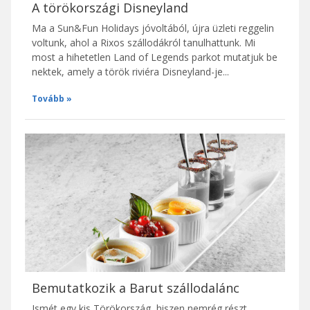
A törökországi Disneyland
Ma a Sun&Fun Holidays jóvoltából, újra üzleti reggelin
voltunk, ahol a Rixos szállodákról tanulhattunk. Mi
most a hihetetlen Land of Legends parkot mutatjuk be
nektek, amely a török riviéra Disneyland-je...
Tovább
Bemutatkozik a Barut szállodalánc
Ismét egy kis Törökország, hiszen nemrég részt