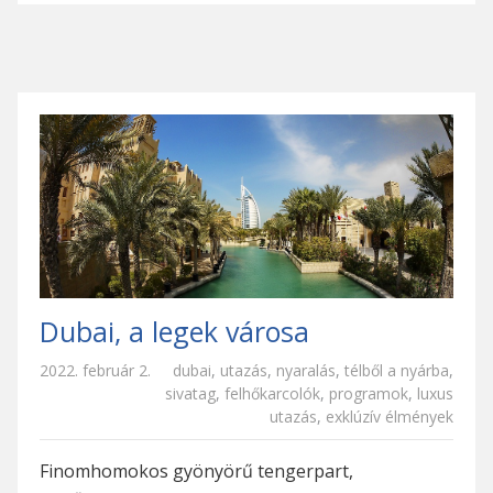
Dubai, a legek városa
2022. február 2.
dubai
,
utazás
,
nyaralás
,
télből a nyárba
,
sivatag
,
felhőkarcolók
,
programok
,
luxus
utazás
,
exklúzív élmények
Finomhomokos gyönyörű tengerpart,