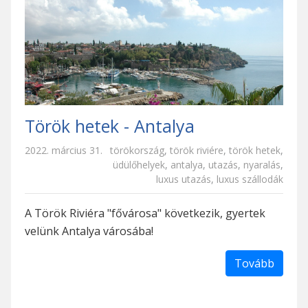
Török hetek - Antalya
2022. március 31.
törökország
,
török riviére
,
török hetek
,
üdülőhelyek
,
antalya
,
utazás
,
nyaralás
,
luxus utazás
,
luxus szállodák
A Török Riviéra "fővárosa" következik, gyertek
velünk Antalya városába!
Tovább