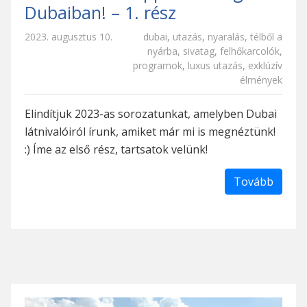
Dubaiban! – 1. rész
2023. augusztus 10.
dubai
,
utazás
,
nyaralás
,
télből a
nyárba
,
sivatag
,
felhőkarcolók
,
programok
,
luxus utazás
,
exklúzív
élmények
Elindítjuk 2023-as sorozatunkat, amelyben Dubai
látnivalóiról írunk, amiket már mi is megnéztünk!
:) Íme az első rész, tartsatok velünk!
Tovább