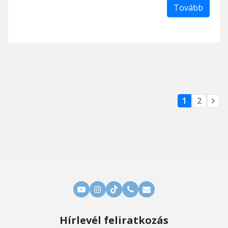
Tovább
1
2
Hírlevél feliratkozás