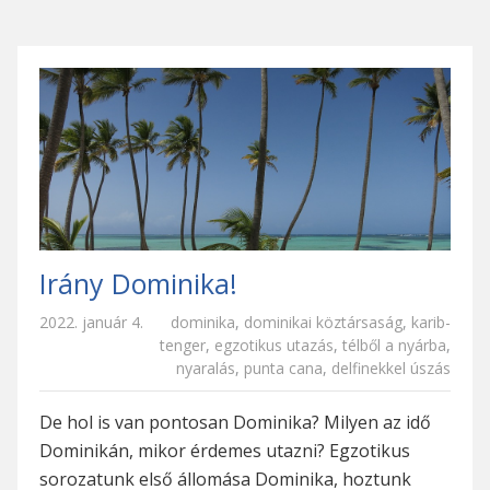
Irány Dominika!
2022. január 4.
dominika
,
dominikai köztársaság
,
karib-
tenger
,
egzotikus utazás
,
télből a nyárba
,
nyaralás
,
punta cana
,
delfinekkel úszás
De hol is van pontosan Dominika? Milyen az idő
Dominikán, mikor érdemes utazni? Egzotikus
sorozatunk első állomása Dominika, hoztunk