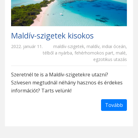
Maldív-szigetek kisokos
2022. január 11.
maldív-szigetek
,
maldív
,
indiai óceán
,
télből a nyárba
,
fehérhomokos part
,
malé
,
egzotikus utazás
Szeretnél te is a Maldív-szigetekre utazni?
Szívesen megtudnál néhány hasznos és érdekes
információt? Tarts velünk!
Tovább