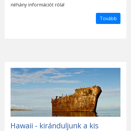
néhány információt róla!
Tovább
Hawaii - kiránduljunk a kis