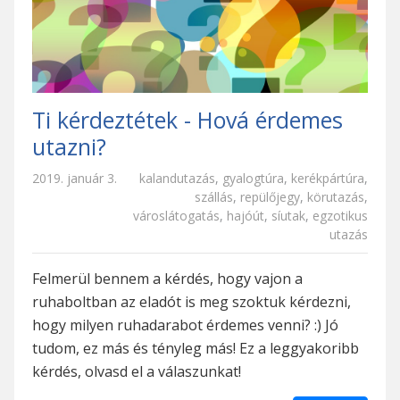
Ti kérdeztétek - Hová érdemes
utazni?
2019. január 3.
kalandutazás
,
gyalogtúra
,
kerékpártúra
,
szállás
,
repülőjegy
,
körutazás
,
városlátogatás
,
hajóút
,
síutak
,
egzotikus
utazás
Felmerül bennem a kérdés, hogy vajon a
ruhaboltban az eladót is meg szoktuk kérdezni,
hogy milyen ruhadarabot érdemes venni? :) Jó
tudom, ez más és tényleg más! Ez a leggyakoribb
kérdés, olvasd el a válaszunkat!