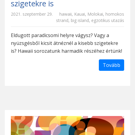
szigetekre is
2021. szeptember 29.
hawaii
,
Kauai
,
Molokai
,
homokos
strand
,
big island
,
egzotikus utazás
Eldugott paradicsomi helyre vágysz? Vagy a
nyüzsgésből kicsit átnéznél a kisebb szigetekre
is? Hawaii sorozatunk harmadik részéhez értünk!
Tovább