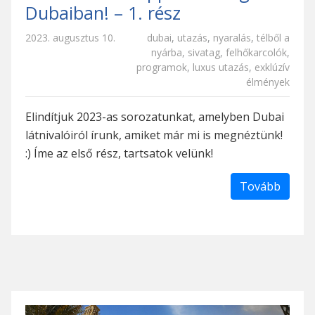
Dubaiban! – 1. rész
2023. augusztus 10.
dubai
,
utazás
,
nyaralás
,
télből a
nyárba
,
sivatag
,
felhőkarcolók
,
programok
,
luxus utazás
,
exklúzív
élmények
Elindítjuk 2023-as sorozatunkat, amelyben Dubai
látnivalóiról írunk, amiket már mi is megnéztünk!
:) Íme az első rész, tartsatok velünk!
Tovább