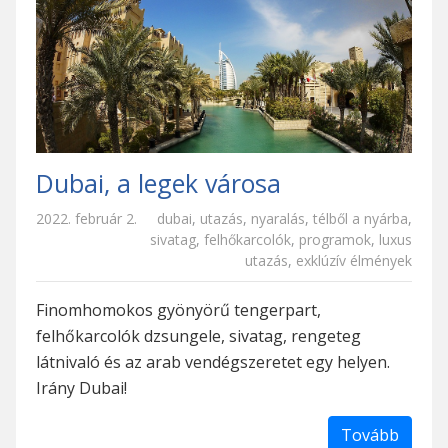
Dubai, a legek városa
2022. február 2.
dubai
,
utazás
,
nyaralás
,
télből a nyárba
,
sivatag
,
felhőkarcolók
,
programok
,
luxus
utazás
,
exklúzív élmények
Finomhomokos gyönyörű tengerpart,
felhőkarcolók dzsungele, sivatag, rengeteg
látnivaló és az arab vendégszeretet egy helyen.
Irány Dubai!
Tovább